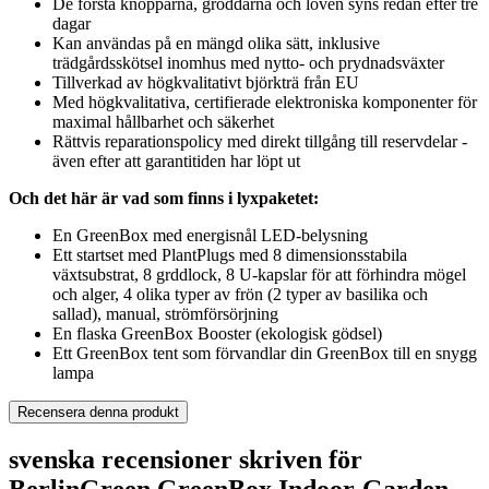
De första knopparna, groddarna och löven syns redan efter tre
dagar
Kan användas på en mängd olika sätt, inklusive
trädgårdsskötsel inomhus med nytto- och prydnadsväxter
Tillverkad av högkvalitativt björkträ från EU
Med högkvalitativa, certifierade elektroniska komponenter för
maximal hållbarhet och säkerhet
Rättvis reparationspolicy med direkt tillgång till reservdelar -
även efter att garantitiden har löpt ut
Och det här är vad som finns i lyxpaketet:
En GreenBox med energisnål LED-belysning
Ett startset med PlantPlugs med 8 dimensionsstabila
växtsubstrat, 8 grddlock, 8 U-kapslar för att förhindra mögel
och alger, 4 olika typer av frön (2 typer av basilika och
sallad), manual, strömförsörjning
En flaska GreenBox Booster (ekologisk gödsel)
Ett GreenBox tent som förvandlar din GreenBox till en snygg
lampa
Recensera denna produkt
svenska recensioner skriven för