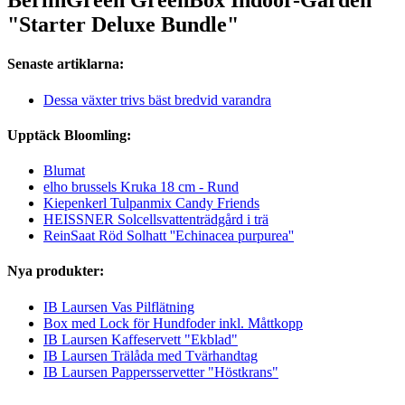
BerlinGreen GreenBox Indoor-Garden
"Starter Deluxe Bundle"
Senaste artiklarna:
Dessa växter trivs bäst bredvid varandra
Upptäck Bloomling:
Blumat
elho brussels Kruka 18 cm - Rund
Kiepenkerl Tulpanmix Candy Friends
HEISSNER Solcellsvattenträdgård i trä
ReinSaat Röd Solhatt ''Echinacea purpurea''
Nya produkter:
IB Laursen Vas Pilflätning
Box med Lock för Hundfoder inkl. Måttkopp
IB Laursen Kaffeservett "Ekblad"
IB Laursen Trälåda med Tvärhandtag
IB Laursen Pappersservetter "Höstkrans"