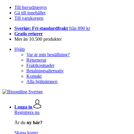
Till huvudmenyn
Gå till innehållet
Till varukorgen
Sverige: Fri standardfrakt
från 890 kr
Gratis returer
Mer än 10.500 produkter
Hjälp
Var är min beställning?
Returnerar
Fraktkostnader
Betalningsalternativ
Kontakt
Alla hjälpämnen
Logga in
Registrera nu
Är du
ny här?
Skapa konto