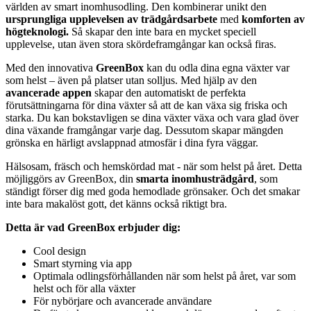
världen av smart inomhusodling. Den kombinerar unikt den
ursprungliga upplevelsen av trädgårdsarbete
med
komforten av
högteknologi.
Så skapar den inte bara en mycket speciell
upplevelse, utan även stora skördeframgångar kan också firas.
Med den innovativa
GreenBox
kan du odla dina egna växter var
som helst – även på platser utan solljus. Med hjälp av den
avancerade appen
skapar den automatiskt de perfekta
förutsättningarna för dina växter så att de kan växa sig friska och
starka. Du kan bokstavligen se dina växter växa och vara glad över
dina växande framgångar varje dag. Dessutom skapar mängden
grönska en härligt avslappnad atmosfär i dina fyra väggar.
Hälsosam, fräsch och hemskördad mat - när som helst på året. Detta
möjliggörs av GreenBox, din
smarta inomhusträdgård
, som
ständigt förser dig med goda hemodlade grönsaker. Och det smakar
inte bara makalöst gott, det känns också riktigt bra.
Detta är vad GreenBox erbjuder dig:
Cool design
Smart styrning via app
Optimala odlingsförhållanden när som helst på året, var som
helst och för alla växter
För nybörjare och avancerade användare