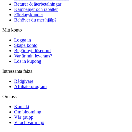
Returer & återbetalningar
Kampanjer och rabatter
Företagskunder
Behöver du mer hjälp?
Mitt konto
Logga in
Skapa konto
Begär nytt lösenord
Var är min leverans?
Lös in kupong
Intressanta fakta
Rådgivare
Affiliate-program
Om oss
Kontakt
Om bloomling
Vår grupp
Vi och vår miljö