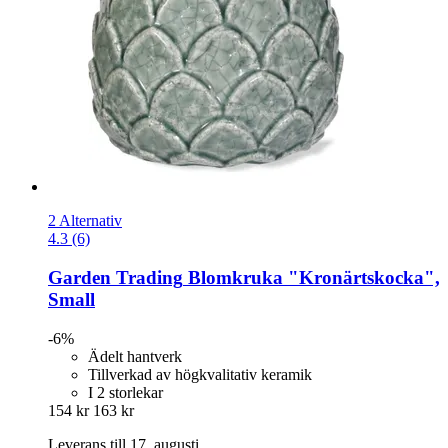
2 Alternativ
4.3 (6)
Garden Trading
Blomkruka "Kronärtskocka",
Small
-6%
Ädelt hantverk
Tillverkad av högkvalitativ keramik
I 2 storlekar
154 kr
163 kr
Leverans till 17. augusti