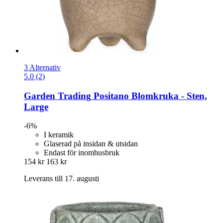
3 Alternativ
5.0 (2)
Garden Trading
Positano Blomkruka -​ Sten,
Large
-6%
I keramik
Glaserad på insidan & utsidan
Endast för inomhusbruk
154 kr
163 kr
Leverans till 17. augusti