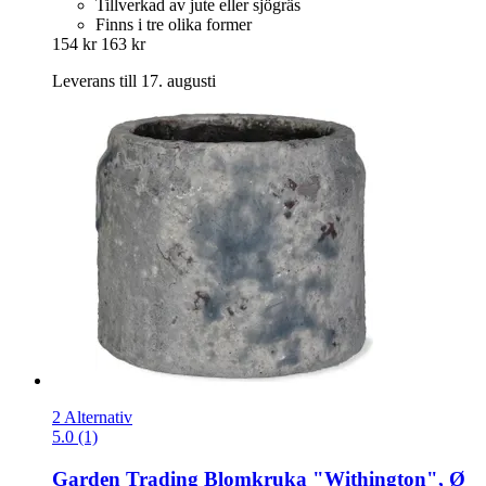
Tillverkad av jute eller sjögräs
Finns i tre olika former
154 kr
163 kr
Leverans till 17. augusti
2 Alternativ
5.0 (1)
Garden Trading
Blomkruka "Withington", Ø