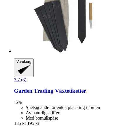
Varukorg
3.7 (3)
Garden Trading
Växtetiketter
-5%
Spetsig ände för enkel placering i jorden
Av naturlig skiffer
Med bomullspåse
185 kr
195 kr