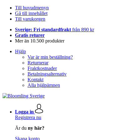
Till huvudmenyn
Gå till innehållet
Till varukorgen
Sverige: Fri standardfrakt
från 890 kr
Gratis returer
Mer än 10.500 produkter
Hjälp
Var är min beställning?
Returnerar
Fraktkostnader
Betalningsalternativ
Kontakt
Alla hjälpämnen
Logga in
Registrera nu
Är du
ny här?
Skapa konto