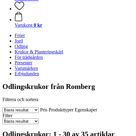
Varukorg
0 kr
Fröer
Jord
Odling
Krukor & Planteringskärl
För trädgården
Presenter
Varumärken
Erbjudanden
Odlingskrukor från Romberg
Filtrera och sortera
Pris
Produkttyper
Egenskaper
Filter
Odlingskrukor: 1 - 30 av 35 artiklar