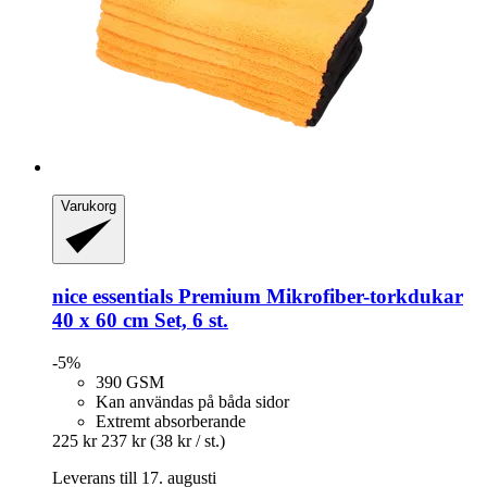
Varukorg
nice essentials
Premium Mikrofiber-​torkdukar
40 x 60 cm Set, 6 st.
-5%
390 GSM
Kan användas på båda sidor
Extremt absorberande
225 kr
237 kr
(38 kr / st.)
Leverans till 17. augusti