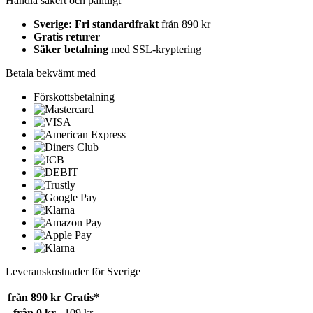
Handla säkert och pålitligt
Sverige: Fri standardfrakt
från 890 kr
Gratis returer
Säker betalning
med SSL-kryptering
Betala bekvämt med
Förskottsbetalning
Leveranskostnader för Sverige
från 890 kr
Gratis*
från 0 kr
109 kr