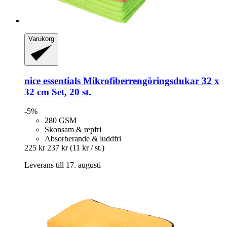
Varukorg
nice essentials
Mikrofiberrengöringsdukar 32 x
32 cm Set, 20 st.
-5%
280 GSM
Skonsam & repfri
Absorberande & luddfri
225 kr
237 kr
(11 kr / st.)
Leverans till 17. augusti