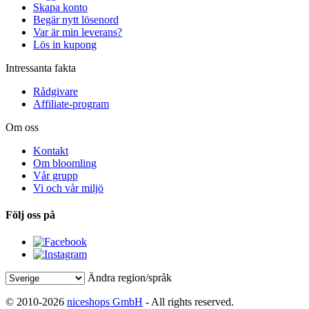
Skapa konto
Begär nytt lösenord
Var är min leverans?
Lös in kupong
Intressanta fakta
Rådgivare
Affiliate-program
Om oss
Kontakt
Om bloomling
Vår grupp
Vi och vår miljö
Följ oss på
Ändra region/språk
© 2010-2026
niceshops GmbH
- All rights reserved.