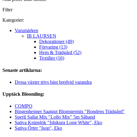
Filter
Kategorier:
Varumärken
IB LAURSEN
Dekorationer (49)
Förvaring (13)
Hem & Trädgård (52)
Textilier (16)
Senaste artiklarna:
Dessa växter trivs bäst bredvid varandra
Upptäck Bloomling:
COMPO
Bingenheimer Saatgut Blomstermix "Bondens Trädgård"
Sperli Sallat Mix "Lollo Mix" 5m Såband
Sativa Knipplök "Ishikura Long White", Eko
Sativa Örter "Isop", Eko