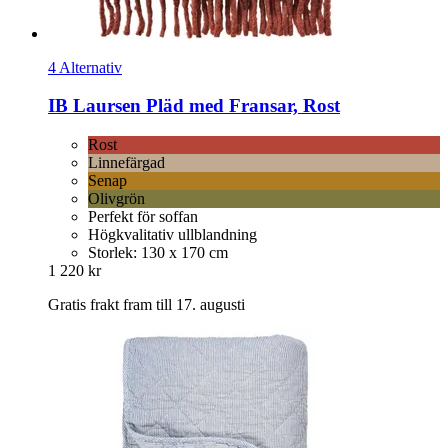
4 Alternativ
IB Laursen
Pläd med Fransar, Rost
Rost
Linnefärgad
Senap
Olivgrön
Perfekt för soffan
Högkvalitativ ullblandning
Storlek: 130 x 170 cm
1 220 kr
Gratis frakt fram till 17. augusti