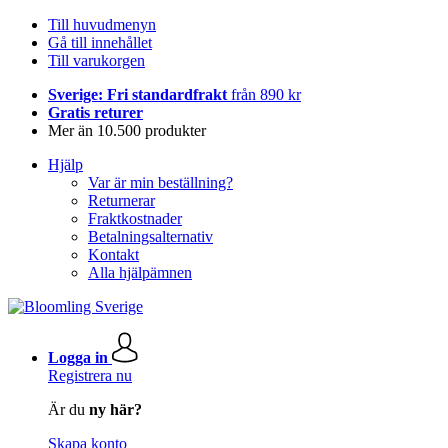
Till huvudmenyn
Gå till innehållet
Till varukorgen
Sverige: Fri standardfrakt
från 890 kr
Gratis returer
Mer än 10.500 produkter
Hjälp
Var är min beställning?
Returnerar
Fraktkostnader
Betalningsalternativ
Kontakt
Alla hjälpämnen
Logga in
Registrera nu
Är du
ny här?
Skapa konto