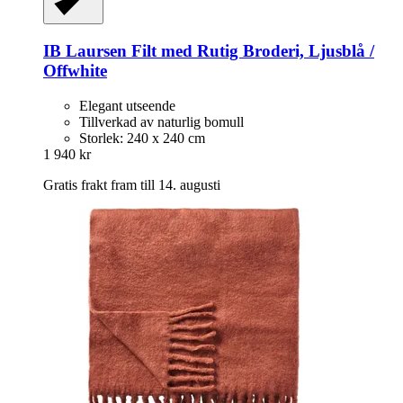
IB Laursen
Filt med Rutig Broderi, Ljusblå /
Offwhite
Elegant utseende
Tillverkad av naturlig bomull
Storlek: 240 x 240 cm
1 940 kr
Gratis frakt fram till 14. augusti