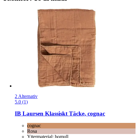
2 Alternativ
5.0 (1)
IB Laursen
Klassiskt Täcke, cognac
cognac
Rosa
Yttermaterial: bomull