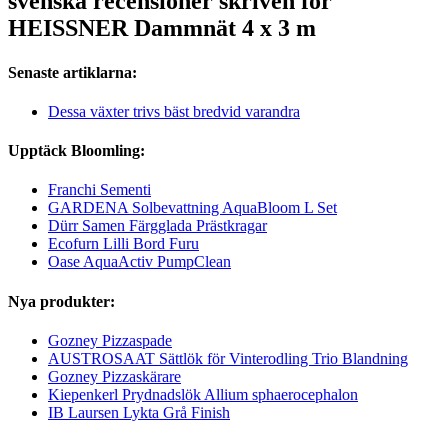
svenska recensioner skriven för
HEISSNER Dammnät 4 x 3 m
Senaste artiklarna:
Dessa växter trivs bäst bredvid varandra
Upptäck Bloomling:
Franchi Sementi
GARDENA Solbevattning AquaBloom L Set
Dürr Samen Färgglada Prästkragar
Ecofurn Lilli Bord Furu
Oase AquaActiv PumpClean
Nya produkter:
Gozney Pizzaspade
AUSTROSAAT Sättlök för Vinterodling Trio Blandning
Gozney Pizzaskärare
Kiepenkerl Prydnadslök Allium sphaerocephalon
IB Laursen Lykta Grå Finish