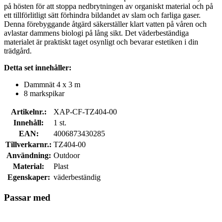
på hösten för att stoppa nedbrytningen av organiskt material och på
ett tillförlitligt sätt förhindra bildandet av slam och farliga gaser.
Denna förebyggande åtgärd säkerställer klart vatten på våren och
avlastar dammens biologi på lång sikt. Det väderbeständiga
materialet är praktiskt taget osynligt och bevarar estetiken i din
trädgård.
Detta set innehåller:
Dammnät 4 x 3 m
8 markspikar
Artikelnr.:
XAP-CF-TZ404-00
Innehåll:
1 st.
EAN:
4006873430285
Tillverkarnr.:
TZ404-00
Användning:
Outdoor
Material:
Plast
Egenskaper:
väderbeständig
Passar med