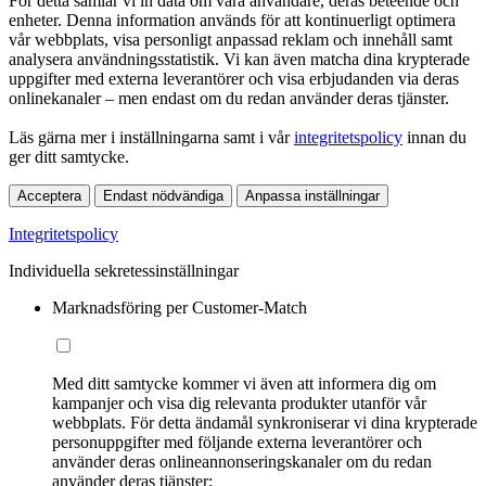
För detta samlar vi in data om våra användare, deras beteende och
enheter. Denna information används för att kontinuerligt optimera
vår webbplats, visa personligt anpassad reklam och innehåll samt
analysera användningsstatistik. Vi kan även matcha dina krypterade
uppgifter med externa leverantörer och visa erbjudanden via deras
onlinekanaler – men endast om du redan använder deras tjänster.
Läs gärna mer i inställningarna samt i vår
integritetspolicy
innan du
ger ditt samtycke.
Acceptera
Endast nödvändiga
Anpassa inställningar
Integritetspolicy
Individuella sekretessinställningar
Marknadsföring per Customer-Match
Med ditt samtycke kommer vi även att informera dig om
kampanjer och visa dig relevanta produkter utanför vår
webbplats. För detta ändamål synkroniserar vi dina krypterade
personuppgifter med följande externa leverantörer och
använder deras onlineannonseringskanaler om du redan
använder deras tjänster: