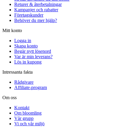
Returer & återbetalningar
Kampanjer och rabatter
Företagskunder
Behöver du mer hjälp?
Mitt konto
Logga in
Skapa konto
Begär nytt lösenord
Var är min leverans?
Lös in kupong
Intressanta fakta
Rådgivare
Affiliate-program
Om oss
Kontakt
Om bloomling
Vår grupp
Vi och vår miljö