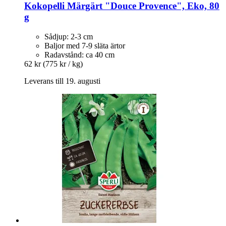
Kokopelli
Märgärt "Douce Provence", Eko, 80
g
Sådjup: 2-3 cm
Baljor med 7-9 släta ärtor
Radavstånd: ca 40 cm
62 kr
(775 kr / kg)
Leverans till 19. augusti