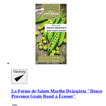
Varukorg
La Ferme de Sainte Marthe
Dvärgärta "Douce
Provence Grain Rond à Écosser"
-6%