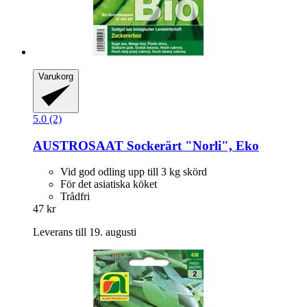
Varukorg
5.0 (2)
AUSTROSAAT
Sockerärt "Norli", Eko
Vid god odling upp till 3 kg skörd
För det asiatiska köket
Trådfri
47 kr
Leverans till 19. augusti