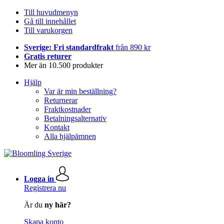
Till huvudmenyn
Gå till innehållet
Till varukorgen
Sverige: Fri standardfrakt
från 890 kr
Gratis returer
Mer än 10.500 produkter
Hjälp
Var är min beställning?
Returnerar
Fraktkostnader
Betalningsalternativ
Kontakt
Alla hjälpämnen
Logga in
Registrera nu
Är du
ny här?
Skapa konto