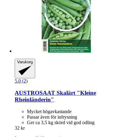
Varukorg
5.0 (2)
AUSTROSAAT
Skalärt "Kleine
Rheinländerin"
Mycket högavkastande
Passar även för infrysning
Ger ca 3,5 kg skörd vid god odling
32 kr