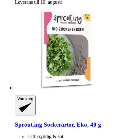
Leverans till 19. augusti
Varukorg
Sprout.ing
Sockerärtor, Eko, 40 g
Lätt kryddig & söt