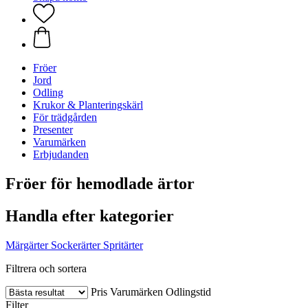
Fröer
Jord
Odling
Krukor & Planteringskärl
För trädgården
Presenter
Varumärken
Erbjudanden
Fröer för hemodlade ärtor
Handla efter kategorier
Märgärter
Sockerärter
Spritärter
Filtrera och sortera
Pris
Varumärken
Odlingstid
Filter