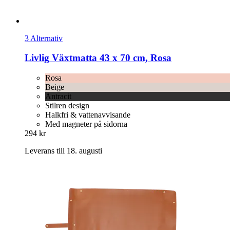
3 Alternativ
Livlig
Växtmatta 43 x 70 cm, Rosa
Rosa
Beige
Antracit
Stilren design
Halkfri & vattenavvisande
Med magneter på sidorna
294 kr
Leverans till 18. augusti