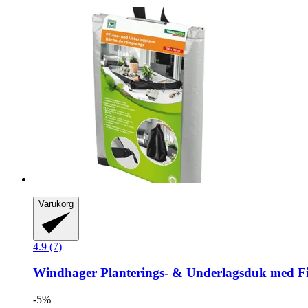
Varukorg
4.9 (7)
Windhager
Planterings-​ & Underlagsduk med F
-5%