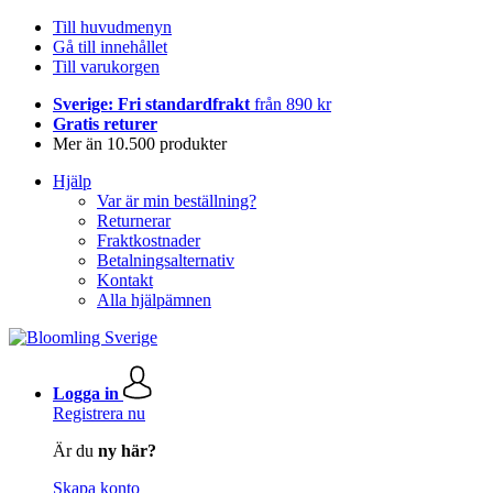
Till huvudmenyn
Gå till innehållet
Till varukorgen
Sverige: Fri standardfrakt
från 890 kr
Gratis returer
Mer än 10.500 produkter
Hjälp
Var är min beställning?
Returnerar
Fraktkostnader
Betalningsalternativ
Kontakt
Alla hjälpämnen
Logga in
Registrera nu
Är du
ny här?
Skapa konto