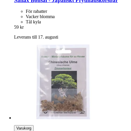
Saflax
Bonsai -​ Japanskt Prydnadskörsbär
För rabatter
Vacker blomma
Tål kyla
59 kr
Leverans till 17. augusti
Varukorg