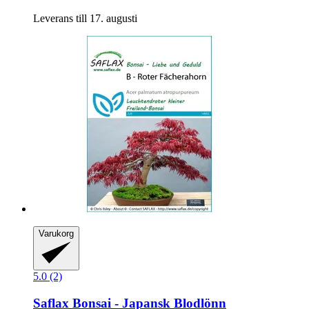
Leverans till 17. augusti
Varukorg
5.0 (2)
Saflax
Bonsai -​ Japansk Blodlönn