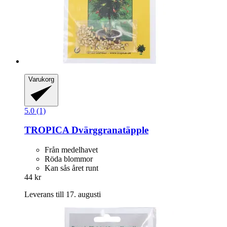
Varukorg
5.0 (1)
TROPICA
Dvärggranatäpple
Från medelhavet
Röda blommor
Kan sås året runt
44 kr
Leverans till 17. augusti