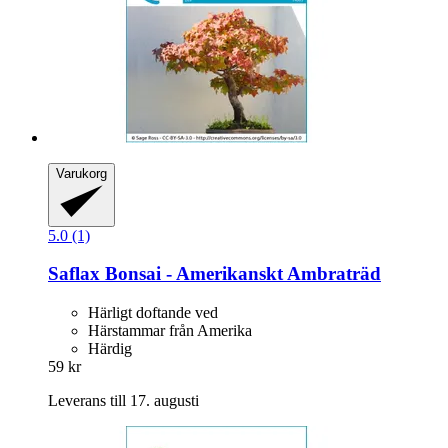
Varukorg
5.0 (1)
Saflax
Bonsai -​ Amerikanskt Ambraträd
Härligt doftande ved
Härstammar från Amerika
Härdig
59 kr
Leverans till 17. augusti