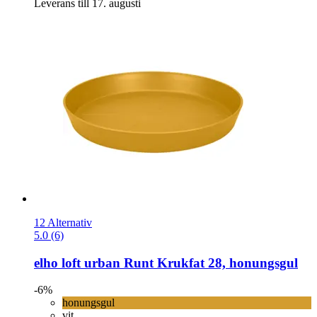
Leverans till 17. augusti
12 Alternativ
5.0 (6)
elho
loft urban Runt Krukfat 28, honungsgul
-6%
honungsgul
vit