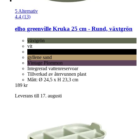
5 Alternativ
4.4 (13)
elho
greenville Kruka 25 cm -​ Rund, växtgrön
växtgrön
vit
levande svart
gyllene sand
Vintage Plommon
Integrerad vattenreservoar
Tillverkad av återvunnen plast
Mått: Ø 24,5 x H 23,3 cm
189 kr
Leverans till 17. augusti