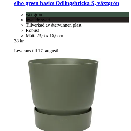
elho
green basics Odlingsbricka S, växtgrön
växtgrön
levande svart
Tillverkad av återvunnen plast
Robust
Mått: 23,6 x 16,6 cm
38 kr
Leverans till 17. augusti