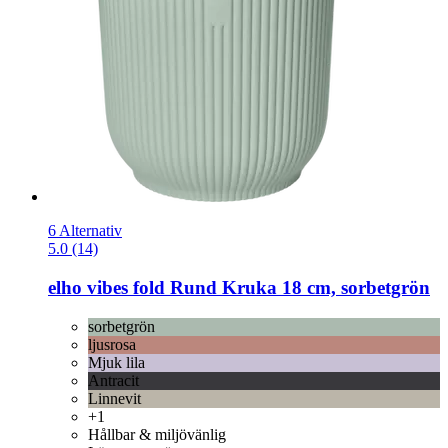
6 Alternativ
5.0 (14)
elho
vibes fold Rund Kruka 18 cm, sorbetgrön
sorbetgrön
ljusrosa
Mjuk lila
Antracit
Linnevit
+1
Hållbar & miljövänlig