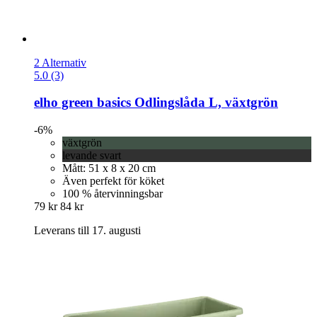
2 Alternativ
5.0 (3)
elho
green basics Odlingslåda L, växtgrön
-6%
växtgrön
levande svart
Mått: 51 x 8 x 20 cm
Även perfekt för köket
100 % återvinningsbar
79 kr
84 kr
Leverans till 17. augusti