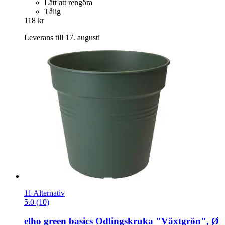
Lätt att rengöra
Tålig
118 kr
Leverans till 17. augusti
11 Alternativ
5.0 (10)
elho
green basics Odlingskruka "Växtgrön", Ø