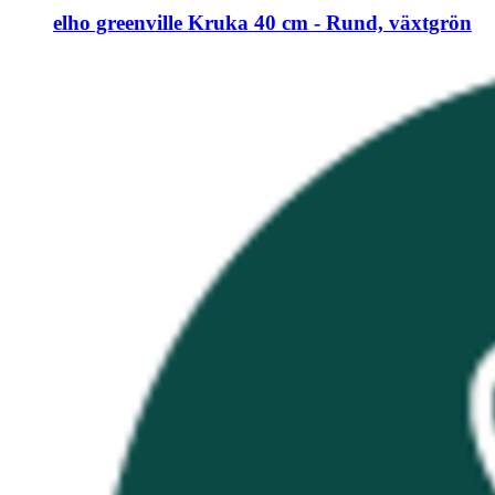
elho
greenville Kruka 40 cm -​ Rund, växtgrön