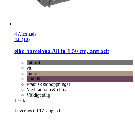
4 Alternativ
4.8 (10)
elho
barcelona All-​in-​1 50 cm, antracit
antracit
vit
taupe
Lönnlila
Praktisk sidoöppningar
Med fat, ram & clips
Väldigt tålig
177 kr
Leverans till 17. augusti