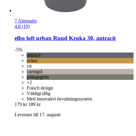
7 Alternativ
4.8 (19)
elho
loft urban Rund Kruka 30, antracit
-5%
antracit
ockra
vit
varmgrå
pistagegrön
+2
Fräsch design
Väldigt tålig
Med innovativt bevattningssystem
179 kr
189 kr
Leverans till 17. augusti