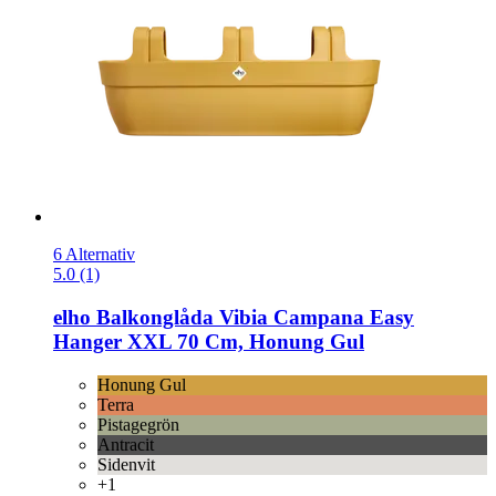
6 Alternativ
5.0 (1)
elho
Balkonglåda Vibia Campana Easy
Hanger XXL 70 Cm, Honung Gul
Honung Gul
Terra
Pistagegrön
Antracit
Sidenvit
+1