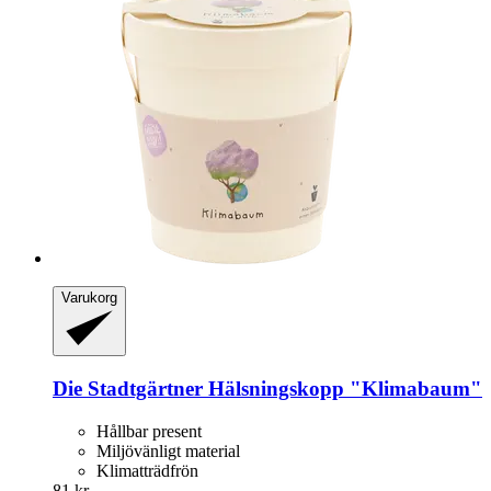
Varukorg
Die Stadtgärtner
Hälsningskopp "Klimabaum"
Hållbar present
Miljövänligt material
Klimatträdfrön
81 kr