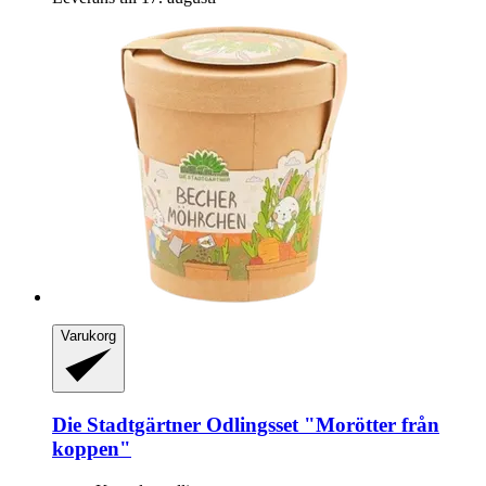
Varukorg
Die Stadtgärtner
Odlingsset "Morötter från
koppen"