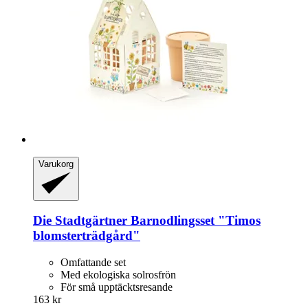
Varukorg
Die Stadtgärtner
Barnodlingsset "Timos
blomsterträdgård"
Omfattande set
Med ekologiska solrosfrön
För små upptäcktsresande
163 kr