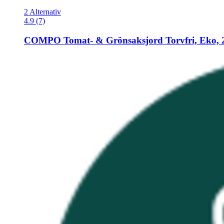
2 Alternativ
4.9 (7)
COMPO
Tomat-​ & Grönsaksjord Torvfri, Eko, 2