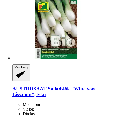
Varukorg
AUSTROSAAT
Salladslök "Witte von
Lissabon", Eko
Mild arom
Vit lök
Direktsådd