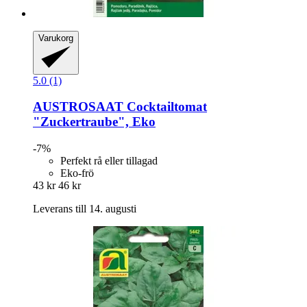
Varukorg
5.0 (1)
AUSTROSAAT
Cocktailtomat
"Zuckertraube", Eko
-7%
Perfekt rå eller tillagad
Eko-frö
43 kr
46 kr
Leverans till 14. augusti