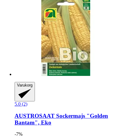
Varukorg
5.0 (2)
AUSTROSAAT
Sockermajs "Golden
Bantam", Eko
-7%