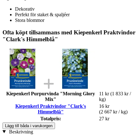
Dekorativ
Perfekt för staket & spaljéer
Stora blommor
Ofta köpt tillsammans med Kiepenkerl Praktvindor
"Clark's Himmelblå"
Kiepenkerl Purpurvinda "Morning Glory
11 kr
(1 833 kr /
Mix"
kg)
Kiepenkerl Praktvindor "Clark's
16 kr
Himmelblå"
(2 667 kr / kg)
Totalpris:
27 kr
Lägg till båda i varukorgen
Beskrivning