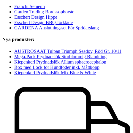
Franchi Sementi
Garden Trading Bordssopborste
Esschert Design Hippe
Esschert Design BBQ-förkläde
GARDENA Anslutningsset För Spridarslang
Nya produkter:
AUSTROSAAT Tulpan Triumph Seadov, Röd Gr. 10/11
Mega-Pack Prydnadslök Storblommig Blandning
Kiepenkerl Prydnadslök Allium sphaerocephalon
Box med Lock för Hundfoder inkl. Måttkopp
Kiepenkerl Prydnadslök Mix Blue & White