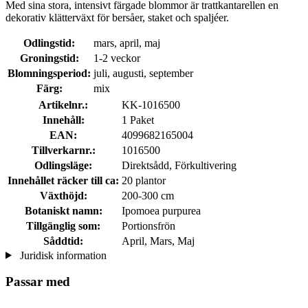
Med sina stora, intensivt färgade blommor är trattkantarellen en
dekorativ klätterväxt för bersåer, staket och spaljéer.
Odlingstid:
mars, april, maj
Groningstid:
1-2 veckor
Blomningsperiod:
juli, augusti, september
Färg:
mix
Artikelnr.:
KK-1016500
Innehåll:
1 Paket
EAN:
4099682165004
Tillverkarnr.:
1016500
Odlingsläge:
Direktsådd, Förkultivering
Innehållet räcker till ca:
20 plantor
Växthöjd:
200-300 cm
Botaniskt namn:
Ipomoea purpurea
Tillgänglig som:
Portionsfrön
Såddtid:
April, Mars, Maj
Juridisk information
Passar med