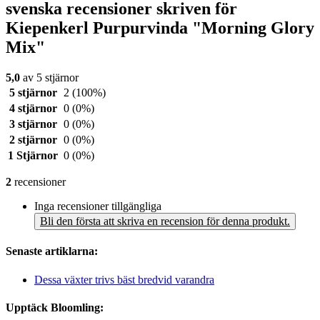
svenska recensioner skriven för
Kiepenkerl Purpurvinda "Morning Glory
Mix"
5,0
av 5 stjärnor
5 stjärnor
2
(100%)
4 stjärnor
0
(0%)
3 stjärnor
0
(0%)
2 stjärnor
0
(0%)
1 Stjärnor
0
(0%)
2
recensioner
Inga recensioner tillgängliga
Bli den första att skriva en recension för denna produkt.
Senaste artiklarna:
Dessa växter trivs bäst bredvid varandra
Upptäck Bloomling: