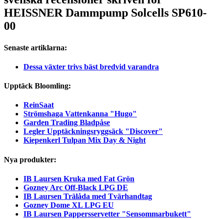
HEISSNER Damm­pump Solcells SP610-
00
Senaste artiklarna:
Dessa växter trivs bäst bredvid varandra
Upptäck Bloomling:
ReinSaat
Strömshaga Vattenkanna "Hugo"
Garden Trading Bladpåse
Legler Upptäckningsryggsäck "Discover"
Kiepenkerl Tulpan Mix Day & Night
Nya produkter:
IB Laursen Kruka med Fat Grön
Gozney Arc Off-Black LPG DE
IB Laursen Trälåda med Tvärhandtag
Gozney Dome XL LPG EU
IB Laursen Pappersservetter "Sensommarbukett"