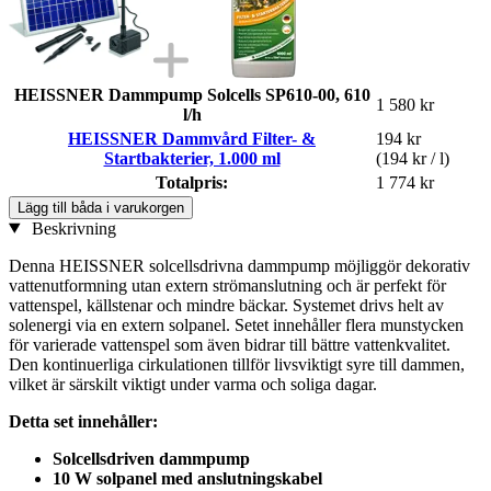
HEISSNER Damm­pump Solcells SP610-00, 610
1 580 kr
l/h
HEISSNER Dammvård Filter- &
194 kr
Startbakterier, 1.000 ml
(194 kr / l)
Totalpris:
1 774 kr
Lägg till båda i varukorgen
Beskrivning
Denna HEISSNER solcellsdrivna dammpump möjliggör dekorativ
vattenutformning utan extern strömanslutning och är perfekt för
vattenspel, källstenar och mindre bäckar. Systemet drivs helt av
solenergi via en extern solpanel. Setet innehåller flera munstycken
för varierade vattenspel som även bidrar till bättre vattenkvalitet.
Den kontinuerliga cirkulationen tillför livsviktigt syre till dammen,
vilket är särskilt viktigt under varma och soliga dagar.
Detta set innehåller:
Solcellsdriven dammpump
10 W solpanel med anslutningskabel