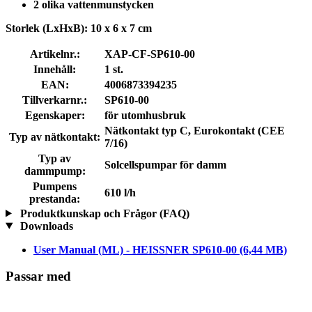
2 olika vattenmunstycken
Storlek (LxHxB):
10 x 6 x 7 cm
Artikelnr.:
XAP-CF-SP610-00
Innehåll:
1 st.
EAN:
4006873394235
Tillverkarnr.:
SP610-00
Egenskaper:
för utomhusbruk
Nätkontakt typ C, Eurokontakt (CEE
Typ av nätkontakt:
7/16)
Typ av
Solcellspumpar för damm
dammpump:
Pumpens
610 l/h
prestanda:
Produktkunskap och Frågor (FAQ)
Downloads
User Manual (ML) - HEISSNER SP610-00
(6,44 MB)
Passar med