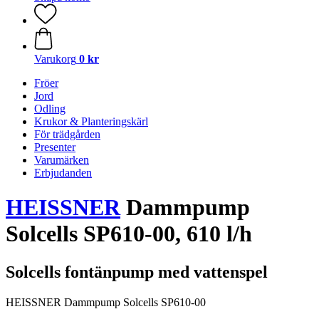
Varukorg
0 kr
Fröer
Jord
Odling
Krukor & Planteringskärl
För trädgården
Presenter
Varumärken
Erbjudanden
HEISSNER
Damm­pump
Solcells SP610-00, 610 l/h
Solcells fontänpump med vattenspel
HEISSNER Damm­pump Solcells SP610-00