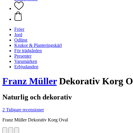
Fröer
Jord
Odling
Krukor & Planteringskärl
För trädgården
Presenter
Varumärken
Erbjudanden
Franz Müller
Dekorativ Korg O
Naturlig och dekorativ
2 Tidigare recensioner
Franz Müller Dekorativ Korg Oval