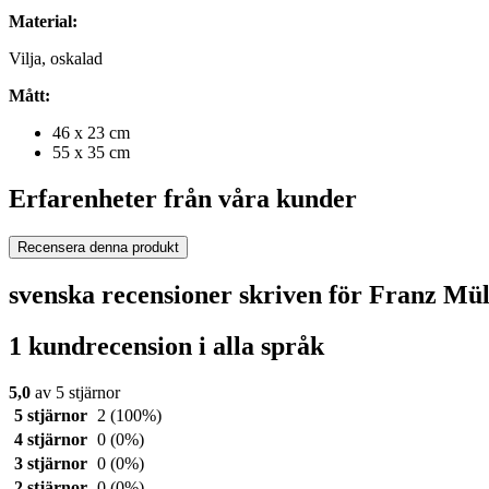
Material:
Vilja, oskalad
Mått:
46 x 23 cm
55 x 35 cm
Erfarenheter från våra kunder
Recensera denna produkt
svenska recensioner skriven för Franz Mü
1 kundrecension i alla språk
5,0
av 5 stjärnor
5 stjärnor
2
(100%)
4 stjärnor
0
(0%)
3 stjärnor
0
(0%)
2 stjärnor
0
(0%)