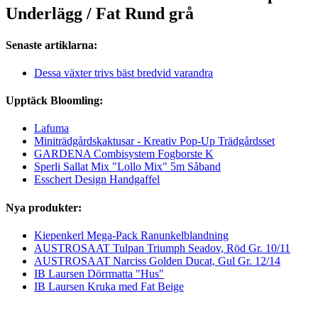
Underlägg / Fat Rund grå
Senaste artiklarna:
Dessa växter trivs bäst bredvid varandra
Upptäck Bloomling:
Lafuma
Miniträdgårdskaktusar - Kreativ Pop-Up Trädgårdsset
GARDENA Combisystem Fogborste K
Sperli Sallat Mix "Lollo Mix" 5m Såband
Esschert Design Handgaffel
Nya produkter:
Kiepenkerl Mega-Pack Ranunkelblandning
AUSTROSAAT Tulpan Triumph Seadov, Röd Gr. 10/11
AUSTROSAAT Narciss Golden Ducat, Gul Gr. 12/14
IB Laursen Dörrmatta "Hus"
IB Laursen Kruka med Fat Beige