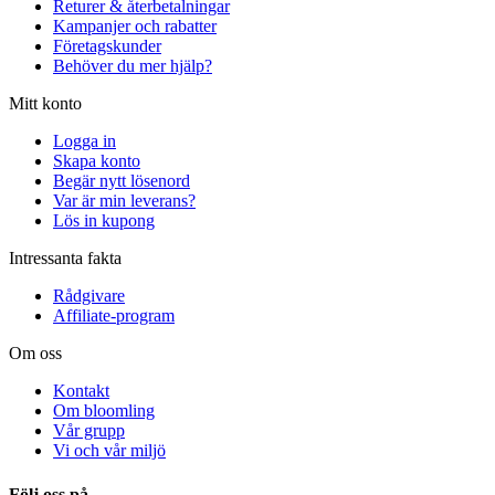
Returer & återbetalningar
Kampanjer och rabatter
Företagskunder
Behöver du mer hjälp?
Mitt konto
Logga in
Skapa konto
Begär nytt lösenord
Var är min leverans?
Lös in kupong
Intressanta fakta
Rådgivare
Affiliate-program
Om oss
Kontakt
Om bloomling
Vår grupp
Vi och vår miljö
Följ oss på