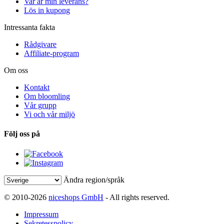
Var är min leverans?
Lös in kupong
Intressanta fakta
Rådgivare
Affiliate-program
Om oss
Kontakt
Om bloomling
Vår grupp
Vi och vår miljö
Följ oss på
Ändra region/språk
© 2010-2026
niceshops GmbH
- All rights reserved.
Impressum
Sekretesspolicy