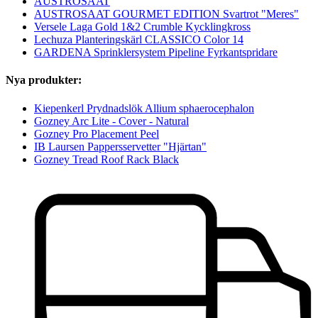
AUSTROSAAT
AUSTROSAAT GOURMET EDITION Svartrot "Meres"
Versele Laga Gold 1&2 Crumble Kycklingkross
Lechuza Planteringskärl CLASSICO Color 14
GARDENA Sprinklersystem Pipeline Fyrkantspridare
Nya produkter:
Kiepenkerl Prydnadslök Allium sphaerocephalon
Gozney Arc Lite - Cover - Natural
Gozney Pro Placement Peel
IB Laursen Pappersservetter "Hjärtan"
Gozney Tread Roof Rack Black